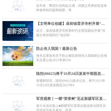
近年来，网贷行业风起云涌，但随之而来的也是各
种各样的问题和陷阱。有
【文明单位创建】庙前镇普济寺村开展“垃圾分类 你我同行”知识科普活动
近日，庙前镇普济寺村新时代文明实践站开展“垃
圾分类你我同行”知识科
防止传入我国！最新公告
海关总署发布关于防止猴痘疫情传入我国的公告海
关总署公告2023年第100
陆控(06623)将于10月24日派发中期股息每股0.078美元
智通财经讯，陆控(06623)发布公告，将于2023年
10月24日派发截至2023年6
军营观察丨一棵“荣誉树”见证新疆军区某团运输连成长
奋斗永远在路上■新疆军区某团运输连政治指导员
范庆对汽车兵来说，高原