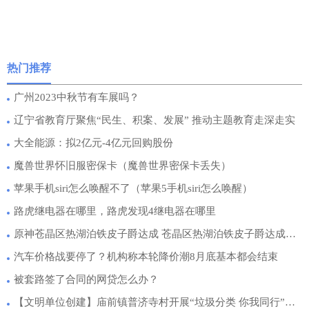
热门推荐
广州2023中秋节有车展吗？
辽宁省教育厅聚焦“民生、积案、发展” 推动主题教育走深走实
大全能源：拟2亿元-4亿元回购股份
魔兽世界怀旧服密保卡（魔兽世界密保卡丢失）
苹果手机siri怎么唤醒不了（苹果5手机siri怎么唤醒）
路虎继电器在哪里，路虎发现4继电器在哪里
原神苍晶区热湖泊铁皮子爵达成 苍晶区热湖泊铁皮子爵达成流程
汽车价格战要停了？机构称本轮降价潮8月底基本都会结束
被套路签了合同的网贷怎么办？
【文明单位创建】庙前镇普济寺村开展“垃圾分类 你我同行”知识科普活动