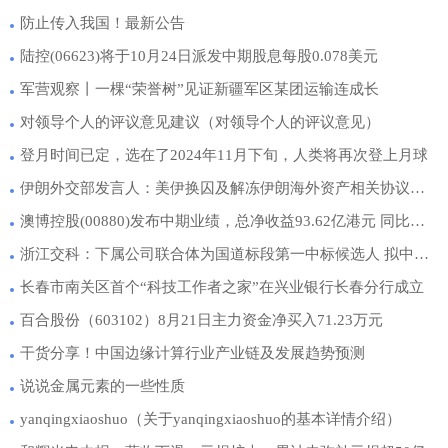
防止传入我国！最新公告
陆控(06623)将于10月24日派发中期股息每股0.078美元
军营观察丨一棵“荣誉树”见证新疆军区某团运输连成长
对领导个人的评议意见建议（对领导个人的评议意见）
登月时间已定，选在了2024年11月下旬，人类将再次登上月球
伊朗外交部发言人：美伊换囚及解冻伊朗海外资产相关协议执行期最多为两个月
澳博控股(00880)发布中期业绩，总净收益93.62亿港元 同比增加126.7%
浙江交科：下属公司联合体为国道标段第一中标候选人 拟中标金额16.26亿元
长春市南关区首个“科技工作者之家”在兴业银行长春分行成立
百合股份（603102）8月21日主力资金净买入71.23万元
干货分享！中国边缘计算行业产业链及发展趋势预测
说说金属元素的一些性质
yanqingxiaoshuo（关于yanqingxiaoshuo的基本详情介绍）