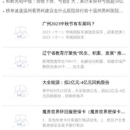
和辉光电中报：营收下滑、亏损扩大，累计未弥补亏损超50亿
榜单速递温州看男科建议去什么医院排行前十温州男科医院专业是哪家
广州2023中秋节有车展吗？
2023（十一）华南国际车展国庆买车，还看琶洲！
2023（十一）华南国际车
辽宁省教育厅聚焦“民生、积案、发展” 推动主题教育走深走实
新增普惠学位7091个、化解信访积案、组建市域产
教联合体20个……自主题
大全能源：拟2亿元-4亿元回购股份
券中社8月22日讯，大全能源公告，拟以2亿元-4亿
元回购股份，回购价格不
魔兽世界怀旧服密保卡（魔兽世界密保卡丢失）
1、首先给发卡行客服打电话挂失。2、然后户主拿
着身份证去发卡银行柜台